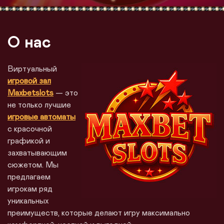
О нас
Виртуальный
игровой зал
Maxbetslots
— это
не только лучшие
игровые автоматы
с красочной
графикой и
захватывающим
сюжетом. Мы
предлагаем
игрокам ряд
уникальных
преимуществ, которые делают игру максимально