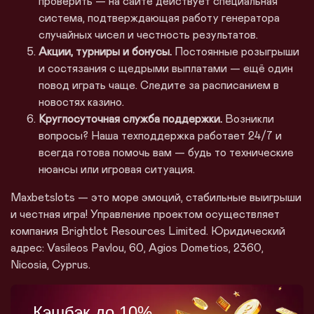
проверить — на сайте действует специальная
система, подтверждающая работу генератора
случайных чисел и честность результатов.
Акции, турниры и бонусы.
Постоянные розыгрыши
и состязания с щедрыми выплатами — ещё один
повод играть чаще. Следите за расписанием в
новостях казино.
Круглосуточная служба поддержки.
Возникли
вопросы? Наша техподдержка работает 24/7 и
всегда готова помочь вам — будь то технические
нюансы или игровая ситуация.
Maxbetslots — это море эмоций, стабильные выигрыши
и честная игра! Управление проектом осуществляет
компания Brightlot Resources Limited. Юридический
адрес: Vasileos Pavlou, 60, Agios Dometios, 2360,
Nicosia, Cyprus.
Кэшбэк до 10%