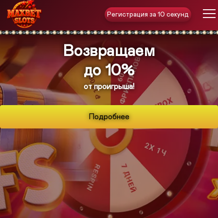
Регистрация за 10 секунд
Возвращаем
до 10%
от проигрыша!
Подробнее