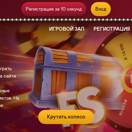
Регистрация за 10 секунд
Вход
ИГРОВОЙ ЗАЛ
РЕГИСТРАЦИЯ
играть
на сайте
ярные
матов. На
ше
Крутить колесо