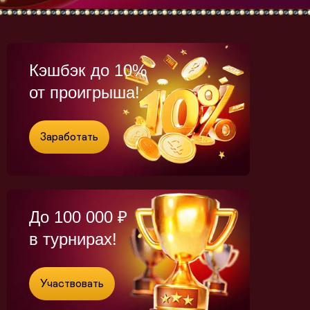
Кэшбэк до 10%
от проигрыша!
Заработать
До 100 000 ₽
в турнирах!
Участвовать