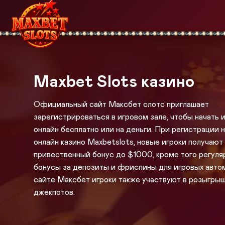
Maxbet Slots казино
Официальный сайт Максбет слотс приглашает
зарегистрироваться в игровом зале, чтобы начать 
онлайн бесплатно или на деньги. При регистрации 
онлайн казино Maxbetslots, новые игроки получают
привественный бонус до $1000, кроме того регул
бонусы за депозиты и фриспины для игровых авто
сайте Максбет игроки также участвуют в розыгры
джекпотов.