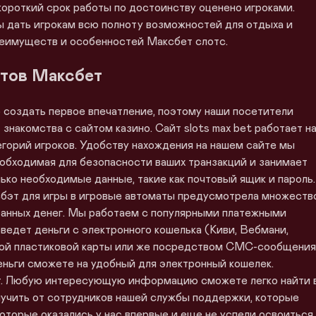
короткий срок работы по достоинству оценено игроками.
 дать игрокам всю полноту возможностей для отдыха и
реимуществ и особенностей Максбет слотс.
тов Максбет
о создать первое впечатление, поэтому наши посетители
знакомства с сайтом казино. Сайт slots max bet работает н
тегорий игроков. Удобству нахождения на нашем сайте мы
еобходимая для безопасности ваших транзакций и занимает
лько необходимые данные, такие как почтовый ящик и пароль.
сбэт для игры в игровые автоматы предусмотрела множеств
ранных денег. Мы работаем с популярными платежными
еведет деньги с электронного кошелька (Киви, Вебмани,
ной пластиковой карты или же посредством СМС-сообщения
еньги сможете на удобный для электронный кошелек.
т. Любую интересующую информацию сможете легко найти 
лучить от сотрудников нашей службы поддержки, которые
оторые оказались у нас впервые и еще не успели освоиться.