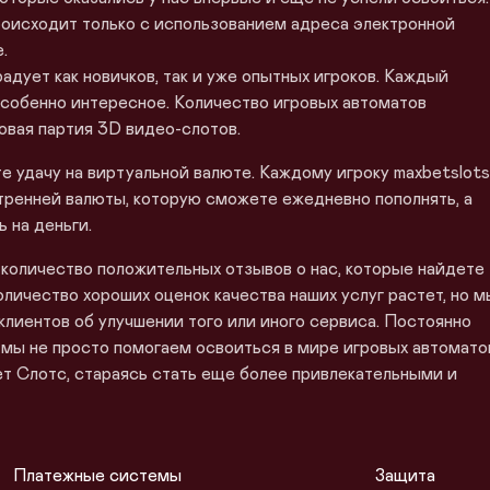
оисходит только с использованием адреса электронной
.
адует как новичков, так и уже опытных игроков. Каждый
особенно интересное. Количество игровых автоматов
овая партия 3D видео-слотов.
те удачу на виртуальной валюте. Каждому игроку maxbetslots
тренней валюты, которую сможете ежедневно пополнять, а
 на деньги.
оличество положительных отзывов о нас, которые найдете
личество хороших оценок качества наших услуг растет, но м
клиентов об улучшении того или иного сервиса. Постоянно
мы не просто помогаем освоиться в мире игровых автомато
ет Слотс, стараясь стать еще более привлекательными и
Платежные системы
Защита